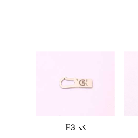
کد F3