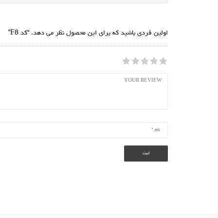
اولین فردی باشید که برای این محصول نظر می دهد. “کد F8”
1
2
3
4
5