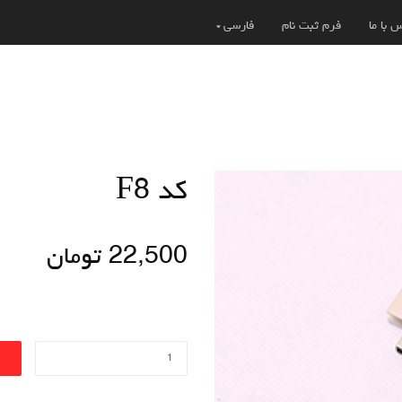
 با ما
فرم ثبت نام
فارسی
کد F8
22,500
تومان