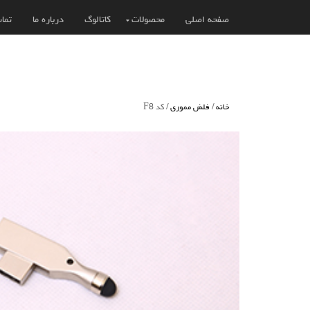
صفحه اصلی
محصولات
کاتالوگ
درباره ما
تماس
خانه
/
فلش مموری
/ کد F8