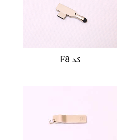
کد F8