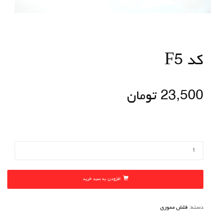
کد F5
23,500
تومان
افزودن به سبد خرید
دسته:
فلش مموری