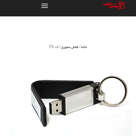
تعویض
ناوبری
خانه
/
فلش مموری
/ کد F5