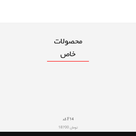
محصولات
خاص
کد F14
18700 تومان
کد GP3
کد F17
53300 تومان
23500 تومان