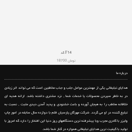
کد GP3
کد F14
کد F17
53300 تومان
18700 تومان
23500 تومان
درباره ما
هدایای تبلیغاتی یکی از مهمترین عوامل جلب و جذب مخاطبین است که می تواند اثر زیادی
در به خاطر سپردن محصولات یا خدمات شما , نزد مشتری داشته باشد. ارائه هدیه ای
خلاقانه مخاطب را به هیجان آورده و باعث خشنودی و پدید آمدن دیدی مثبت , نسبت به
تبلیغ کننده در او می گردد. شرکت مهرگان پارسیان قلم با دوازده سال سابقه در امور چاپ
ولیزر با کادری مجرب وبا پیشرفته ترین دستگاههای روز دنیا این افتخار را دارد که امروز با
تولید با کیفیت ترین هدایای تبلیغاتی همواره در کنار شما باشد.