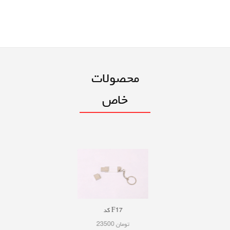
محصولات
خاص
کد GP3
کد F14
کد F17
53300 تومان
18700 تومان
23500 تومان